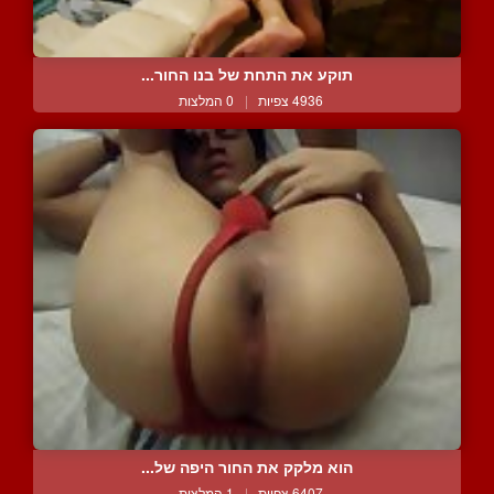
תוקע את התחת של בנו החור...
4936 צפיות
|
0 המלצות
הוא מלקק את החור היפה של...
6407 צפיות
|
1 המלצות