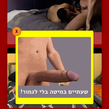
X
שעשועי אבא ובן
6869 צפיות
|
1 המלצות