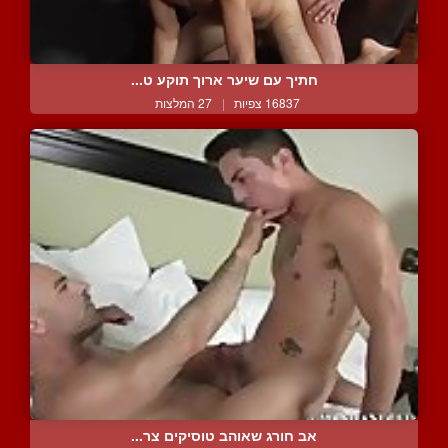
חתיך עם שיער ארוך תוקע ט...
16837 צפיות
|
27 המלצות
אב חורג שאוהב טוסיקים צר...