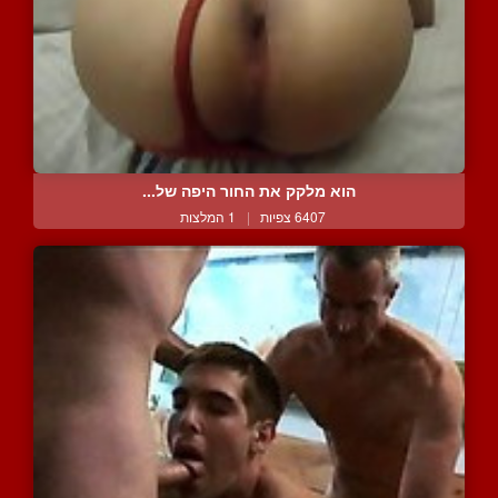
הוא מלקק את החור היפה של...
6407 צפיות
|
1 המלצות