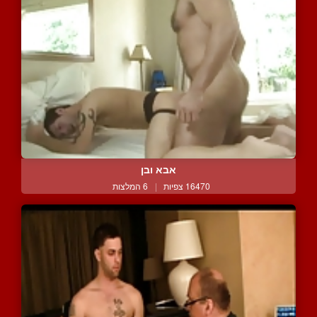
אבא ובן
16470 צפיות
|
6 המלצות