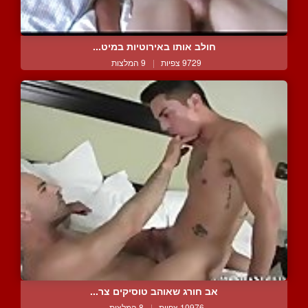
חולב אותו באירוטיות במיט...
9729 צפיות
|
9 המלצות
אב חורג שאוהב טוסיקים צר...
10976 צפיות
|
8 המלצות