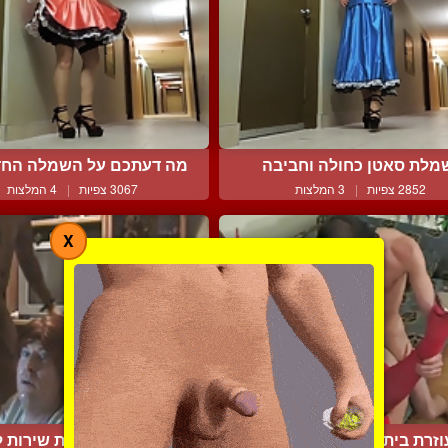
מלת סאטן כחולה וחביבה
מה דעתכם על השמלה החדש
2852 צפיות
|
3 המלצות
3067 צפיות
|
4 המלצות
X
וזרת בית זונה רוצה להיד...
תמי הזונה נותנת שירות ל