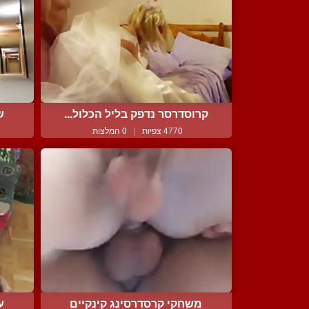
קרוסדרסר נדפק בליל הכלול...
ש
4770 צפיות
|
0 המלצות
משחקי קרסדרסינג קינקיים
ע