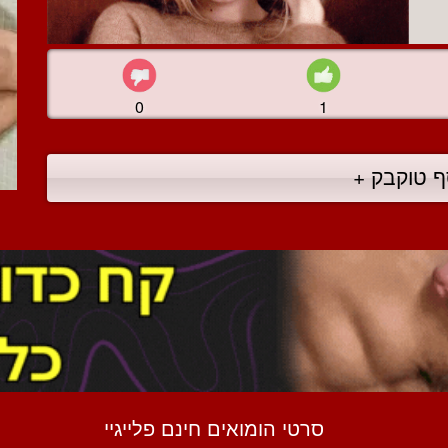
0
1
ף טוקבק +
סרטי הומואים חינם פלייגיי