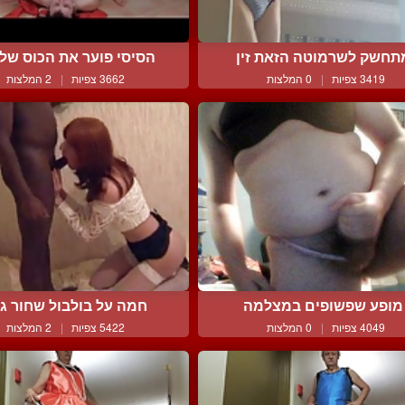
תחשק לשרמוטה הזאת זין
הסיסי פוער את הכוס שלו 
3419 צפיות
|
0 המלצות
3662 צפיות
|
2 המלצות
מופע שפשופים במצלמה
חמה על בולבול שחור גד
4049 צפיות
|
0 המלצות
5422 צפיות
|
2 המלצות