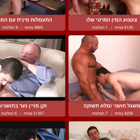
צעצוע המין הפרטי שלו
התעמלות מינית עם המ
6126 צפיות
|
1 המלצות
9865 צפיות
|
9 המלצות
שגל חושני ומלא תשוקה
זקן מזיין נער בחושניו
9256 צפיות
|
7 המלצות
21357 צפיות
|
5 המלצות