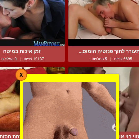
עורר לתוך פנזטיה הומוס...
זמן איכות במיטה
6695 צפיות
|
5 המלצות
10137 צפיות
|
9 המלצות
X
וי בוי אוהב לשרת את הכ...
לוקח אותו תחת חסותו