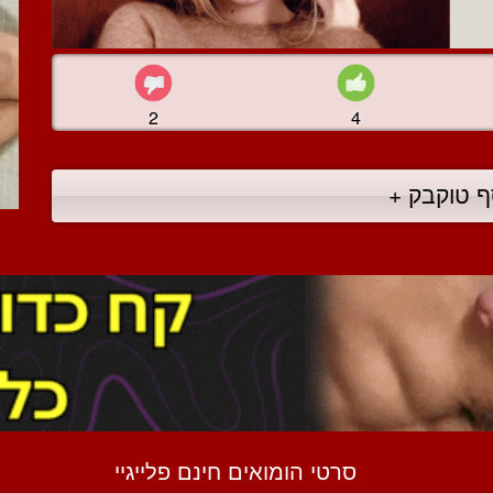
2
4
ף טוקבק +
סרטי הומואים חינם פלייגיי