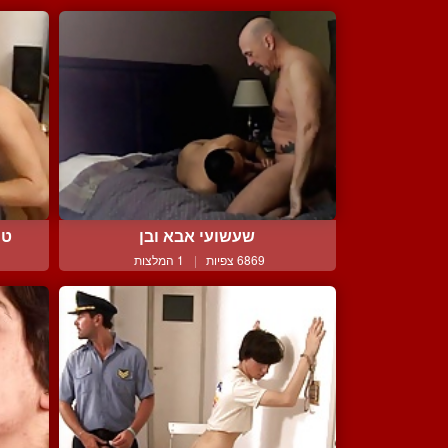
שעשועי אבא ובן
טו
6869 צפיות
|
1 המלצות