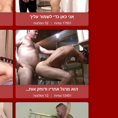
אני כאן כדי לשמור עליך
17951 צפיות
|
32 המלצות
הוא מרגל אחריו ודוחק אות...
מ
13451 צפיות
|
12 המלצות