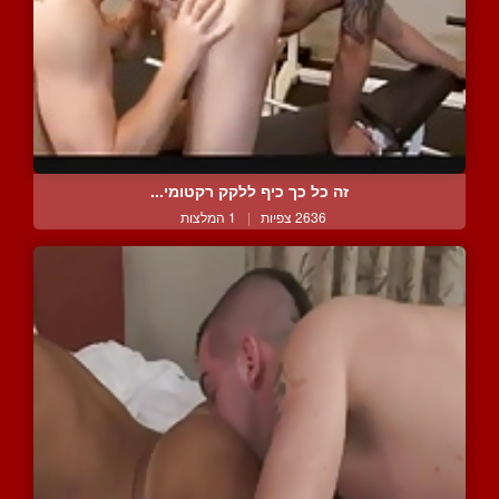
זה כל כך כיף ללקק רקטומי...
2636 צפיות
|
1 המלצות