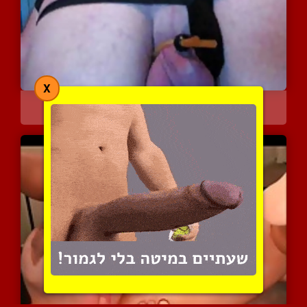
X
פינוק אוראלי משולב החדרת...
5686 צפיות
|
0 המלצות