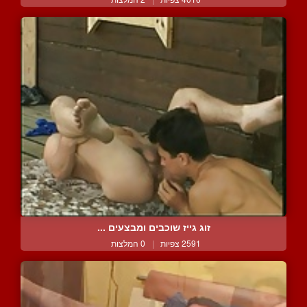
זוג גייז שוכבים ומבצעים ...
2591 צפיות
|
0 המלצות