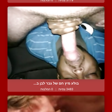
בולע מיץ חם של גבר לבן ב...
3483 צפיות
|
0 המלצות