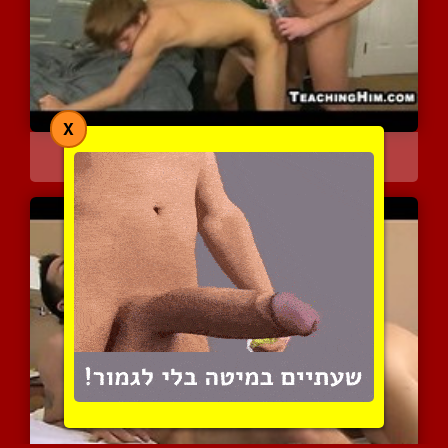
X
מוריד אותו על ארבע ושולט...
7824 צפיות
|
4 המלצות