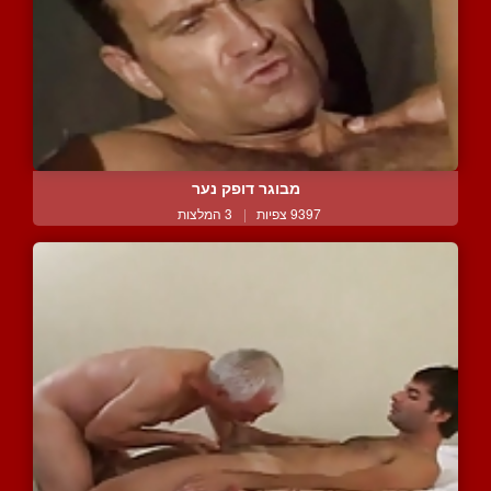
מבוגר דופק נער
9397 צפיות
|
3 המלצות