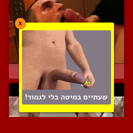
X
בולבול גדול = שפריץ גדול
4876 צפיות
|
3 המלצות