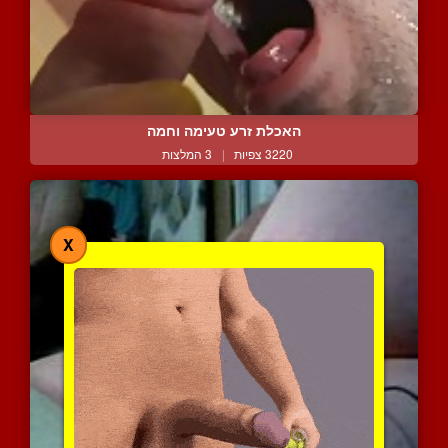
האכלת זרע טעימה וחמה
3220 צפיות
|
3 המלצות
X