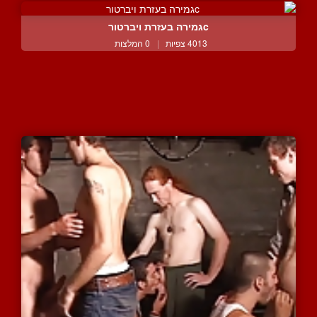
cגמירה בעזרת ויברטור
4013 צפיות
|
0 המלצות