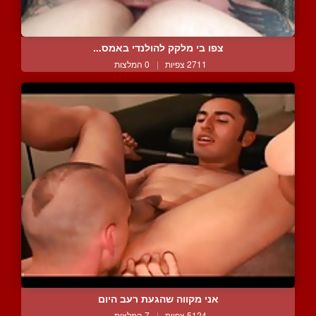
צפו בי מלקק להולנדי באמס...
2711 צפיות
|
0 המלצות
אני מקווה שהגעת רעב היום
5124 צפיות
|
7 המלצות