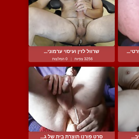
י...
שרוול לזין ועיסוי ערמוני...
3256 צפיות
|
0 המלצות
...
סרט פורנו תוצרת בית של ג...