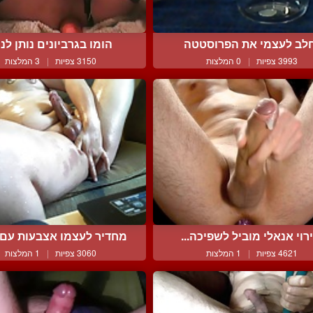
לב לעצמי את הפרוסטטה
הומו בגרביונים נותן לנו 
3993 צפיות
|
0 המלצות
3150 צפיות
|
3 המלצות
רוי אנאלי מוביל לשפיכה...
מחדיר לעצמו אצבעות עם 
4621 צפיות
|
1 המלצות
3060 צפיות
|
1 המלצות