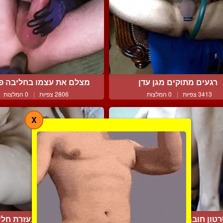
רגעים מתוקים מגן עדן
מצלם את עצמו בחליבה פרט
3413 צפיות
|
0 המלצות
2806 צפיות
|
0 המלצות
X
טון חובבני של בחור דיס...
זין גדול גומר בעזרת חליב