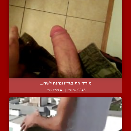
מוריד את בגדיו ונהנה לשח...
9846 צפיות
|
4 המלצות