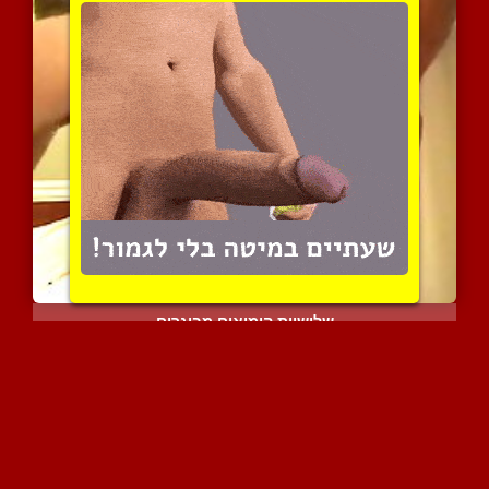
שלישיית הומואים מבוגרים
7431 צפיות
|
5 המלצות