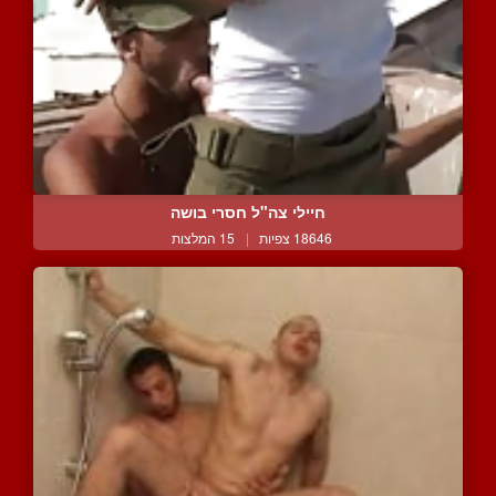
חיילי צה"ל חסרי בושה
18646 צפיות
|
15 המלצות