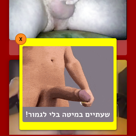
X
הזרע מטפטף מהזין המאסיבי...
4873 צפיות
|
0 המלצות