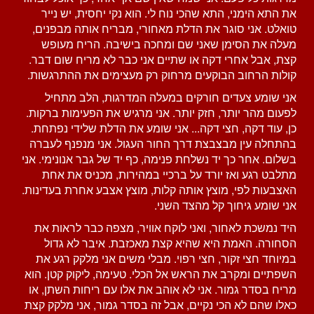
את התא הימני, התא שהכי נוח לי. הוא נקי יחסית, יש נייר
טואלט. אני סוגר את הדלת מאחורי, מבריח אותה מבפנים,
מעלה את הסימן שאני שם ומחכה בישיבה. הריח מעופש
קצת, אבל אחרי דקה או שתיים אני כבר לא מריח שום דבר.
קולות הרחוב הבוקעים מרחוק רק מעצימים את ההתרגשות.
אני שומע צעדים חורקים במעלה המדרגות, הלב מתחיל
לפעום מהר יותר, חזק יותר. אני מרגיש את הפעימות ברקות.
כן, עוד דקה, חצי דקה... אני שומע את הדלת שלידי נפתחת.
בהתחלה עין מבצבצת דרך החור העגול. אני מנפנף לעברה
בשלום. אחר כך יד נשלחת פנימה, כף יד של גבר אנונימי. אני
מתלבט רגע ואז יורד על ברכיי במהירות, מכניס את אחת
האצבעות לפי, מוצץ אותה קלות, מוצץ אצבע אחרת בעדינות.
אני שומע גיחוך קל מהצד השני.
היד נמשכת לאחור, ואני לוקח אוויר, מצפה כבר לראות את
הסחורה. האמת היא שהיא קצת מאכזבת. איבר לא גדול
במיוחד חצי זקור, חצי רפוי. מבלי משים אני מלקק רגע את
השפתיים ומקרב את הראש אל הכלי. טעימה, ליקוק קטן. הוא
מריח בסדר גמור. אני לא אוהב את אלו עם ריחות השתן, או
כאלו שהם לא הכי נקיים, אבל זה בסדר גמור, אני מלקק קצת