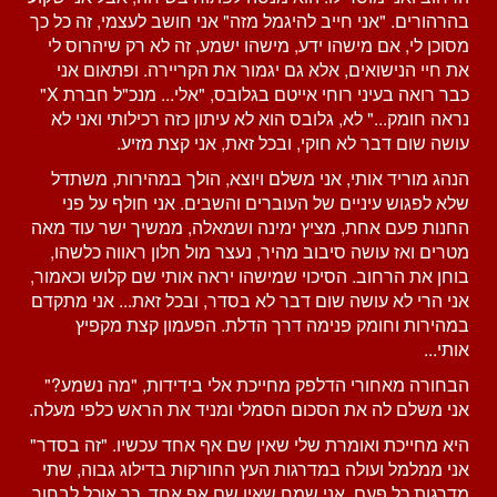
בהרהורים. "אני חייב להיגמל מזה" אני חושב לעצמי, זה כל כך
מסוכן לי, אם מישהו ידע, מישהו ישמע, זה לא רק שיהרוס לי
את חיי הנישואים, אלא גם יגמור את הקריירה. ופתאום אני
כבר רואה בעיני רוחי אייטם בגלובס, "אלי... מנכ"ל חברת X"
נראה חומק..." לא, גלובס הוא לא עיתון כזה רכילותי ואני לא
עושה שום דבר לא חוקי, ובכל זאת, אני קצת מזיע.
הנהג מוריד אותי, אני משלם ויוצא, הולך במהירות, משתדל
שלא לפגוש עיניים של העוברים והשבים. אני חולף על פני
החנות פעם אחת, מציץ ימינה ושמאלה, ממשיך ישר עוד מאה
מטרים ואז עושה סיבוב מהיר, נעצר מול חלון ראווה כלשהו,
בוחן את הרחוב. הסיכוי שמישהו יראה אותי שם קלוש וכאמור,
אני הרי לא עושה שום דבר לא בסדר, ובכל זאת... אני מתקדם
במהירות וחומק פנימה דרך הדלת. הפעמון קצת מקפיץ
אותי...
הבחורה מאחורי הדלפק מחייכת אלי בידידות, "מה נשמע?"
אני משלם לה את הסכום הסמלי ומניד את הראש כלפי מעלה.
היא מחייכת ואומרת שלי שאין שם אף אחד עכשיו. "זה בסדר"
אני ממלמל ועולה במדרגות העץ החורקות בדילוג גבוה, שתי
מדרגות כל פעם. אני שמח שאין שם אף אחד, כך אוכל לבחור