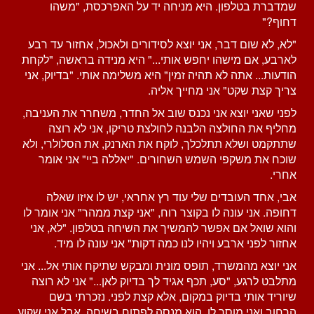
שמדברת בטלפון. היא מניחה יד על האפרכסת, "משהו
דחוף?"
"לא, לא שום דבר, אני יוצא לסידורים ולאכול, אחזור עד רבע
לארבע, אם מישהו יחפש אותי..." היא מנידה בראשה, "לקחת
הודעות... אתה לא תהיה זמין" היא משלימה אותי. "בדיוק, אני
צריך קצת שקט" אני מחייך אליה.
לפני שאני יוצא אני נכנס שוב אל החדר, משחרר את העניבה,
מחליף את החולצה הלבנה לחולצת טריקו, אני לא רוצה
שתתקמט ושלא תתלכלך, לוקח את הארנק, את הסלולרי, ולא
שוכח את משקפי השמש השחורים. "יאללה ביי" אני אומר
אחרי.
אבי, אחד העובדים שלי עוד רץ אחראי, יש לו איזו שאלה
דחופה. אני עונה לו בקוצר רוח, "אני קצת ממהר" אני אומר לו
והוא שואל אם אפשר להמשיך את השיחה בטלפון. "לא, אני
אחזור לפני ארבע ויהיו לנו כמה דקות" אני עונה לו מיד.
אני יוצא מהמשרד, תופס מונית ומבקש שתיקח אותי אל... אני
מתלבט לרגע, "סע, תכף אגיד לך בדיוק לאן..." אני לא רוצה
שיוריד אותי בדיוק במקום, אלא קצת לפני. נזכרתי בשם
הרחוב ואני מוסר לו. הוא מנסה לפתוח בשיחה, אבל אני שקוע