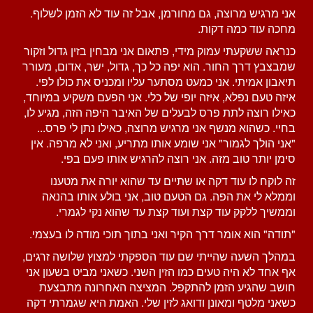
אני מרגיש מרוצה, גם מחורמן, אבל זה עוד לא הזמן לשלוף.
מחכה עוד כמה דקות.
כנראה ששקעתי עמוק מידי, פתאום אני מבחין בזין גדול וזקור
שמבצבץ דרך החור. הוא יפה כל כך, גדול, ישר, אדום, מעורר
תיאבון אמיתי. אני כמעט מסתער עליו ומכניס את כולו לפי.
איזה טעם נפלא, איזה יופי של כלי. אני הפעם משקיע במיוחד,
כאילו רוצה לתת פרס לבעלים של האיבר היפה הזה, מגיע לו,
בחיי. כשהוא מנשף אני מרגיש מרוצה, כאילו נתן לי פרס...
"אני הולך לגמור" אני שומע אותו מתריע, ואני לא מרפה. אין
סימן יותר טוב מזה. אני רוצה להרגיש אותו פעם בפי.
זה לוקח לו עוד דקה או שתיים עד שהוא יורה את מטענו
וממלא לי את הפה. גם הטעם טוב, אני בולע אותו בהנאה
וממשיך ללקק עוד קצת ועוד קצת עד שהוא נקי לגמרי.
"תודה" הוא אומר דרך הקיר ואני בתוך תוכי מודה לו בעצמי.
במהלך השעה שהייתי שם עוד הספקתי למצוץ שלושה זרגים,
אף אחד לא היה טעים כמו הזין השני. כשאני מביט בשעון אני
חושב שהגיע הזמן להתקפל. המציצה האחרונה מתבצעת
כשאני מלטף ומאונן ודואג לזין שלי. האמת היא שגמרתי דקה