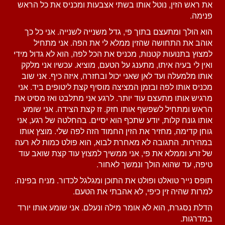
את ראש הזין, נוטל אותו בשתי אצבעות ומכניס את כל הראש
פנימה.
הוא הולך ומתעצם בתוך פי, גדל משנייה לשנייה. אני כל כך
אוהב את התחושה שהזין ממלא לי את הפה. אני מתחיל
למצוץ בתנועות קטנות, מכניס את הכל לפה, הוא לא גדול מידי
ואין לי בעיה איתו, מתענג על הטעם, מוציא. עכשיו אני מלקק
אותו מלמעלה ועד לאן שאני יכול ובחזרה, איזה כיף. אני שוב
מכניס אותו לפה ובזמן ה
מציצה
מוסיף קצת ליטופים ביד. אני
מרגיש אותו מתעצם עוד יותר. לרגע אני מתלבט ואז מסיט את
הראש ומתחיל לשפשף אותו חזק. זז קצת הצידה. אני שומע
אותו גונח קלות, יודע שתכף הוא יסיים. בהחלטה של רגע, אני
גוחן קדימה, מחזיר את הזין החמוד הזה לפה שלי. מוצץ אותו
במהירות. התגובה לא מאחרת לבוא, הוא פולט כמות לא רעה
של זרע וממלא את פי, אני ממשיך למצוץ עוד קצת שואב עוד
טיפה, עד שהוא הולך ונמשך לאחור.
תופס נייר טואלט ופולט את התוכן ומגלגל לכדור. מניח בפינה.
למרות שהיה זין כיפי, לא אהבתי את הטעם.
הדלת נסגרת, הוא לא אומר מילה ונעלם. אני שומע אותו יורד
במדרגות.