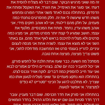
זה מה שאני מרגיש הבוקר. שום דבר לא מצליח להסית את
דעתי. אני סוגר את האימייל, את הוורד, את האקסל ופותח את
הדפדפן. בהתחלה נכנס לאחד משני אתרי הפורנו ומחפש
משהו חדש שיעשה לי את זה. חלק מהסרטים טחנתי כמה
פעמים, על חלק מהם דילגתי, אני לא אוהב חזקים מידי, אני
אוהב משהו עדין, נחמד. פותח את המכנסיים, מלטף את
עצמי, חושב שמגיע לי קצת יותר מסרט מזדמן. אני מציג כמה
סרטים ולא מצליח להיכנס בראש לאף אחד מהם. גם באתר
השני אני לא מוצא את עצמי. לשניה אחת אני מנסה לעצום
עיניים, להריץ בעצמי סרט ואז המחשבה מזדחלת לתוכי, אני
פשוט צריך מציצה, מציצה אחת טובה.
מסתכל מה השעה. כבר שעה אחת הלכה על לחפש פורקן.
אני יכול להעביר ככה יום שלם. בצהריים הילדים אמורים לבוא
ואני עוד חייב להספיק כמה דברים. לוקח אוויר ונכנס לצ'ט.
בהתחלה הוא נתקע פעמיים עד שאני מצליח לטעון אותו כמו
שצריך. לא מתלבט לרגע על הכינוי "סטרייט 47 כפ"ס
למציצה". אי אפשר לטעות.
בהתחלה אני סורק את חדר הכניסה. שום דבר מעניין. עובר
דרך חדר סטיות וגם שם יש את הלהג הרגיל. בחדר
הומואים
יש פעילות, כמו תמיד. תוך שלוש דקות ארבע פניות. אחת