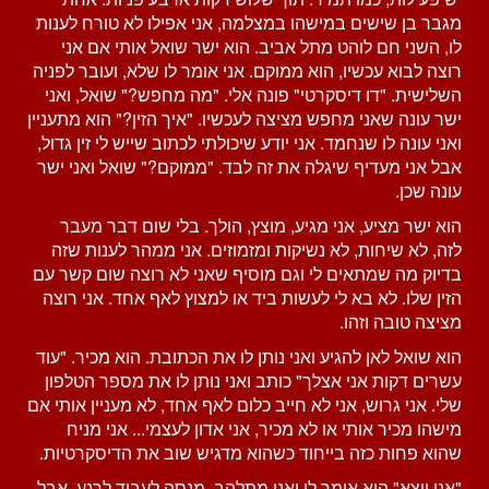
מגבר בן שישים במישהו במצלמה, אני אפילו לא טורח לענות
לו, השני חם לוהט מתל אביב. הוא ישר שואל אותי אם אני
רוצה לבוא עכשיו, הוא ממוקם. אני אומר לו שלא, ועובר לפניה
השלישית. "דו דיסקרטי" פונה אלי. "מה מחפש?" שואל, ואני
ישר עונה שאני מחפש מציצה לעכשיו. "איך הזין?" הוא מתעניין
ואני עונה לו שנחמד. אני יודע שיכולתי לכתוב שייש לי זין גדול,
אבל אני מעדיף שיגלה את זה לבד. "ממוקם?" שואל ואני ישר
עונה שכן.
הוא ישר מציע, אני מגיע, מוצץ, הולך. בלי שום דבר מעבר
לזה, לא שיחות, לא נשיקות ומזמוזים. אני ממהר לענות שזה
בדיוק מה שמתאים לי וגם מוסיף שאני לא רוצה שום קשר עם
הזין שלו. לא בא לי לעשות ביד או למצוץ לאף אחד. אני רוצה
מציצה טובה וזהו.
הוא שואל לאן להגיע ואני נותן לו את הכתובת. הוא מכיר. "עוד
עשרים דקות אני אצלך" כותב ואני נותן לו את מספר הטלפון
שלי. אני גרוש, אני לא חייב כלום לאף אחד, לא מעניין אותי אם
מישהו מכיר אותי או לא מכיר, אני אדון לעצמי... אני מניח
שהוא פחות כזה בייחוד כשהוא מדגיש שוב את הדיסקרטיות.
"אני יוצא" הוא אומר לי ואני מתלהב. מנסה לעבוד לרגע, אבל