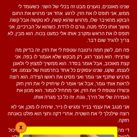
שנינו מאוננים, נועצים מבט זה בכלי של השני. כשעומד לי
ממש, אני תופס לו את הזין. לרגע אחד אני מרגיש את החום
הבוקע מהאיבר שלו, מרגיש שהוא קשה, לא נוקשה אבל קשה.
מושך אותו כלפי מטה, גורם לו לרדת. כשהוא על הברכיים, אני
תופס לו את הראש ומקרב אותו אלי כמעט בכוח. הוא מבין, לא
צריך להגיד שום דבר.
פה חם, לשון חמה ורטובה עוטפת לי את הזין. זה בדיוק מה
שרציתי. הוא נעצר רגע, רק מבקש שלא אגמור לו בפה. אני
קצת מאוכזב, אבל אומר בסדר. הוא ממשיך למצוץ לי ולאונן
לעצמו. שקט, שנינו עסוקים כל אחד בחרמנות של עצמנו. אני
מרגיש שתכף אני גומר ואני מסיט את ראשו הצידה. הוא רוצה
לראות אותי גומר, אבל אני אומר לו שיחזיק לי את הזין חזק
וכשידו עוטפת לי את הזין, אני מתחיל לגמור. הוא מכוון את
הגמירה שלי אל הירך, גונח. זה כל כך מגרה אותו.
אני מנגב את עצמי בנייר ומגיש לו נייר, שיהיה לו מוכן, אני לא
רוצה שילכלך לי את השטיח. אחרי דקה וחצי הוא פולט באנחה
חזקה.
X
די מהר הוא מתלבש, אומר לי תודה ומוסיף שמבחינתו זה יכול
להיות משהו קבוע. אני אומר לו שייש לו את הטלפון שלי ויודע