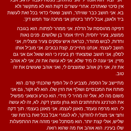
אין סיכוי שאתרכז. אחרי עשרים דקות הוא לא מתקשר ולא
בא. אני חושב כבר שוויתר, חושב שאולי כדאי בכל זאת לעשות
ביד ולאונן, אבל ליתר ביטחון אני מחכה עוד חמש דק'.
דפיקה מהוססת על הדלת. אני ממהר לפתוח. הוא בגובה
ממוצע, צעיר יחסית, הייתי אומר בן שלושים. פנים נאות
וחדות, לבוש מהודר, כנראה איש עסקים צעיר ומצליח, אני
חושב לעצמי. אנחנו מחייכים, קצת נבוכים. אני מוביל אותו
לסלון. אני חושב שמצאתי חן בעיניו כי הוא שואל אם אני גם
מזיין. אני עונה לו מיד שלא, אני לא עושה את זה, אני לא אוהב
את זה, אני רק אוהב שמוצצים לי, ואני אוהב שעושים את זה
טוב.
מתיישב על הספה, מצביע לו על הפוף שהכנתי קודם. הוא
פותח את המכנסיים ושולף את הזין שלו. הוא לא זקור, גם אני
משום מה לא. אולי זה מהיר לי מידי. הוא כורע וכשאני מפשיל
את הטרנינג והתחתונים הוא גוחן ומוצץ דקה. לא, זה לא עושה
לי. הוא מרפה ונעמד, מאונן לעצמו. אני מאונן בעצמי. תוך דקה
וחצי אני מצליח להזדקר, לא לגמרי אבל בכל זאת ברמת שני
שליש, אולי קצת יותר. הוא מסתכל ואני מזהה את ההתפעלות
שלו בעיניו. הוא אוהב את מה שהוא רואה.