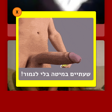
X
בחור צעיר מביא ביד ומצלם...
8591 צפיות
|
13 המלצות