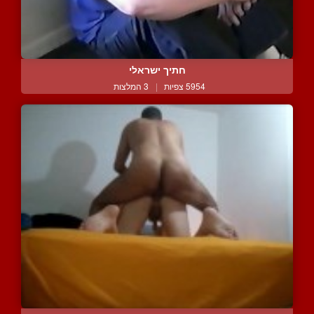
חתיך ישראלי
5954 צפיות
|
3 המלצות