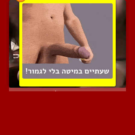
הומואים ישראלים
10014 צפיות
|
2 המלצות