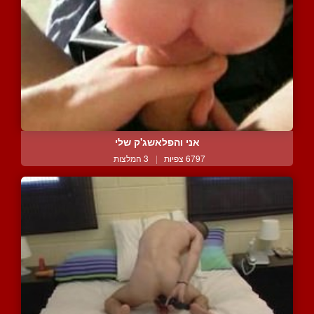
אני והפלאשג'ק שלי
6797 צפיות
|
3 המלצות