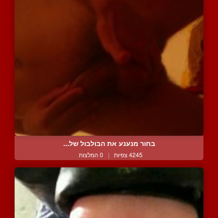
בחור מנענע את הבולבול של...
4245 צפיות
|
0 המלצות