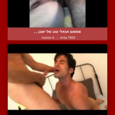
פמפום אנאלי טוב של ישבן ...
7833 צפיות
|
6 המלצות