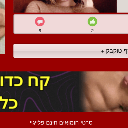
6
2
ף טוקבק +
סרטי הומואים חינם פלייגיי