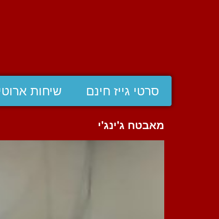
סרטי גייז חינם
שיחות ארוטי
מאבטח ג'ינג'י