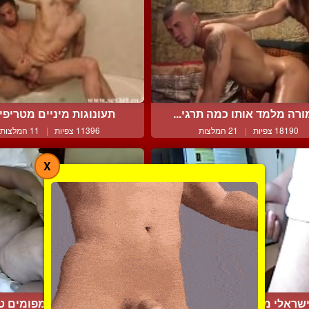
רה מלמד אותו כמה תרגי...
תעונוגות מיניים מטריפי ד
18190 צפיות
|
21 המלצות
11396 צפיות
|
11 המלצות
X
שראלי משחק לעצמו בזין
ליקוקי תחת ופימפומים טו