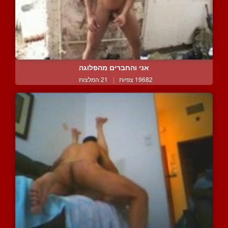
אני והחברים מהפלוגה
19682 צפיות
|
21 המלצות