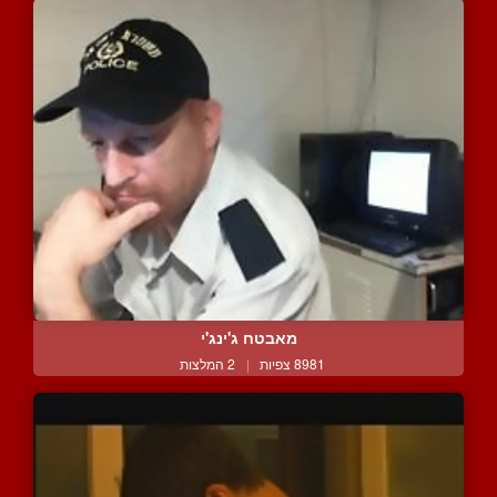
מאבטח ג'ינג'י
8981 צפיות
|
2 המלצות