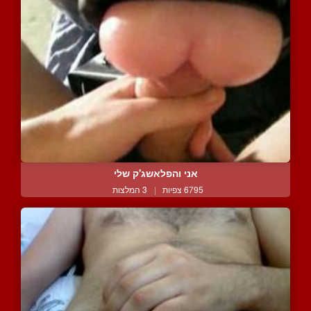
אני והפלאשג'ק שלי
6795 צפיות
|
3 המלצות