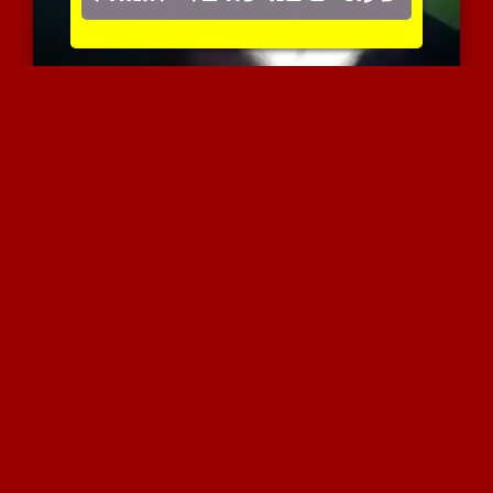
בחור צעיר מביא ביד ומצלם...
8587 צפיות
|
13 המלצות