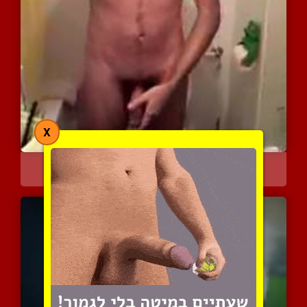
X
בן 29 משחק לעצמו בבננה
10474 צפיות
|
3 המלצות