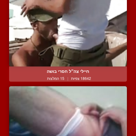
חיילי צה"ל חסרי בושה
18642 צפיות
|
15 המלצות