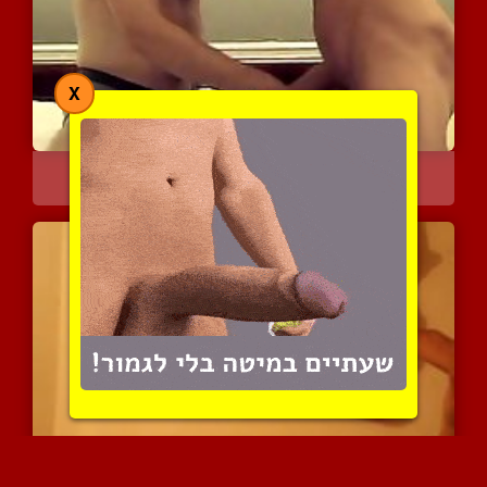
X
סקס אנאלי חזק ועצבני
14972 צפיות
|
10 המלצות