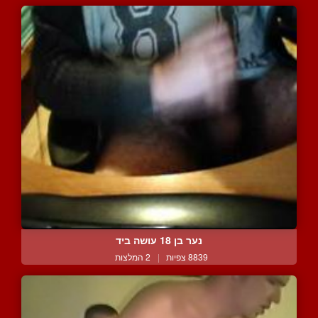
נער בן 18 עושה ביד
8839 צפיות
|
2 המלצות