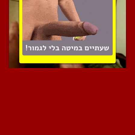
מוריד את בגדיו ונהנה לשח...
9846 צפיות
|
4 המלצות