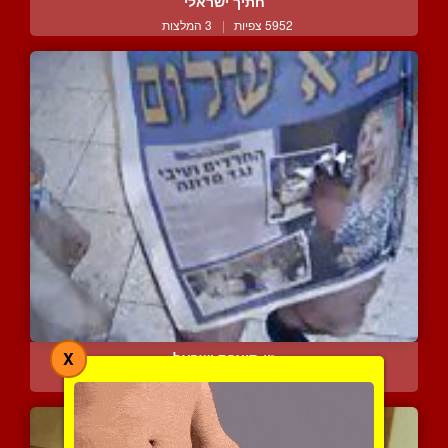
חתיך ישראלי
5952 צפיות
|
3 המלצות
X
זין תוצרת ישראל
8374 צפיות
|
2 המלצות