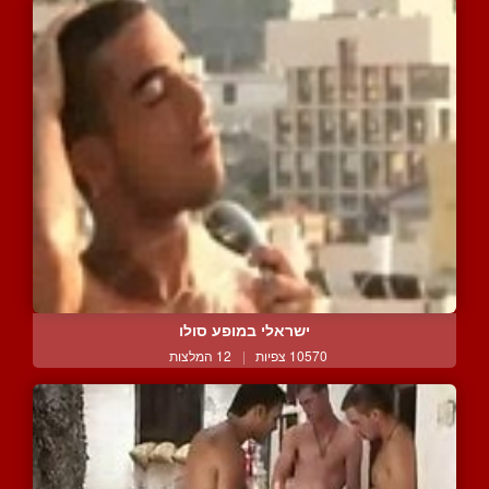
ישראלי במופע סולו
10570 צפיות
|
12 המלצות