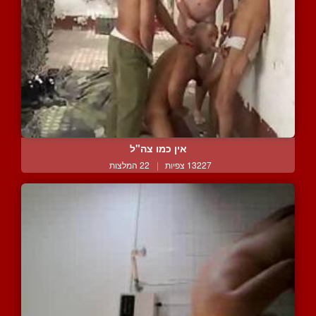
אין כמו צה"ל
13227 צפיות
|
22 המלצות