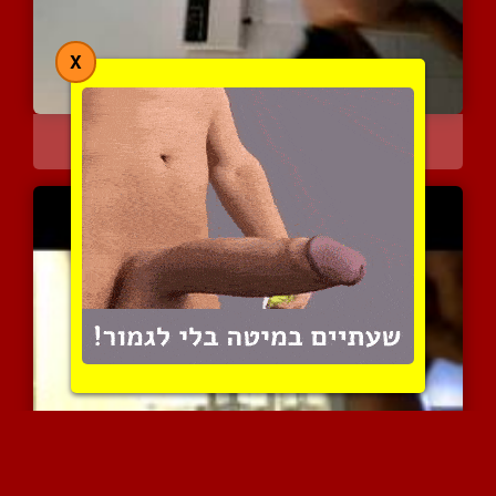
X
אני במקלחת
7146 צפיות
|
1 המלצות