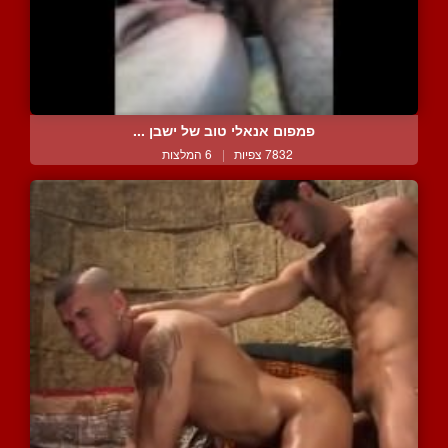
פמפום אנאלי טוב של ישבן ...
7832 צפיות
|
6 המלצות