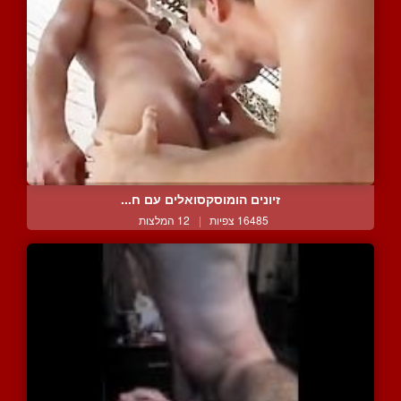
זיונים הומוסקסואלים עם ח...
16485 צפיות
|
12 המלצות