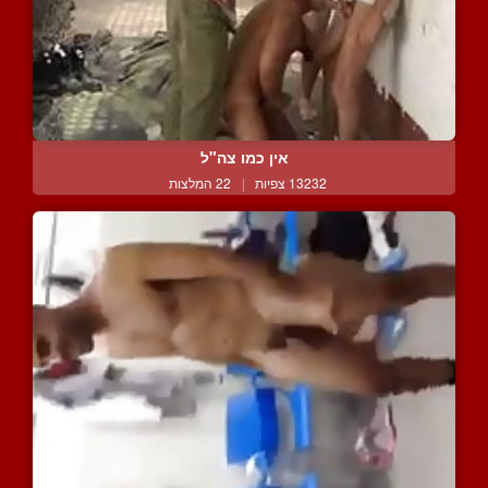
אין כמו צה"ל
13232 צפיות
|
22 המלצות