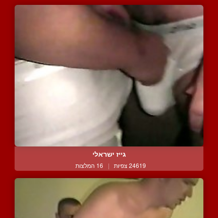
גייז ישראלי
24619 צפיות
|
16 המלצות