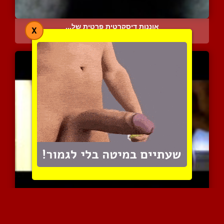
אוננות דיסקרטית פרטית של...
X
3625 צפיות
|
2 המלצות
עירופ פרונטאלי מלא של חת...
4462 צפיות
|
0 המלצות