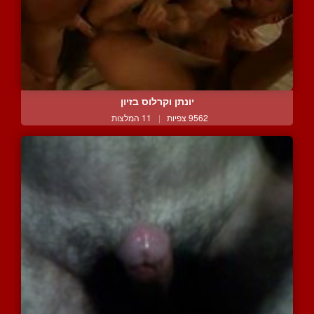
יונתן וקרלוס בזיון
9562 צפיות
|
11 המלצות