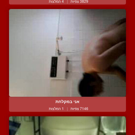
3829 צפיות
|
4 המלצות
אני במקלחת
7146 צפיות
|
1 המלצות