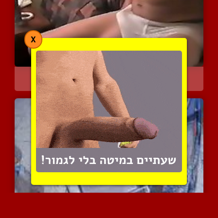
X
הומואים ישראלים
10013 צפיות
|
2 המלצות