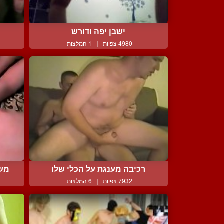
ישבן יפה ודורש
4980 צפיות
|
1 המלצות
רכיבה מענגת על הכלי שלו
משח
7932 צפיות
|
6 המלצות