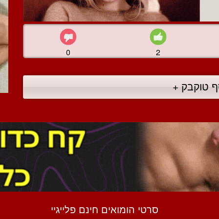
0
2
ף טוקבק +
סרטי הומואים חינם פלייגיי