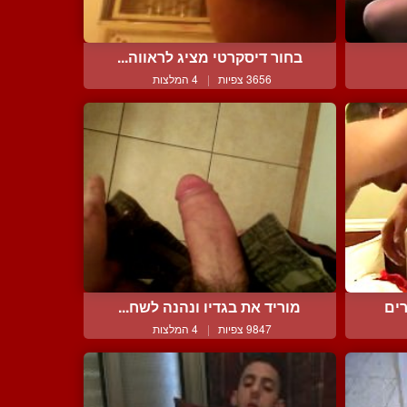
בחור דיסקרטי מציג לראווה...
3656 צפיות
|
4 המלצות
רים
מוריד את בגדיו ונהנה לשח...
9847 צפיות
|
4 המלצות