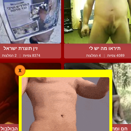
תיראו מה יש לי
זין תוצרת ישראל
4089 צפיות
|
4 המלצות
8374 צפיות
|
2 המלצות
X
חם ומתוק בחיק הטבע
בחור מנענע את הבולבול ש