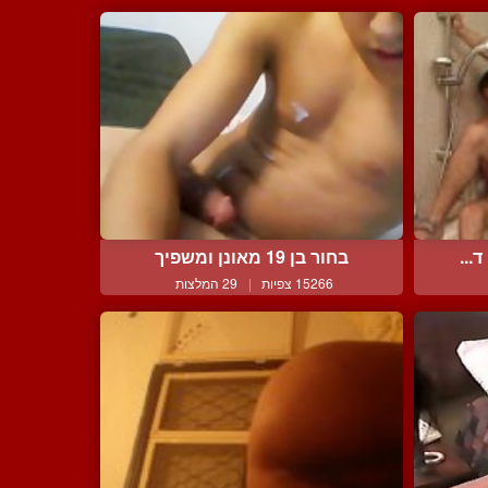
...
בחור בן 19 מאונן ומשפיך
15266 צפיות
|
29 המלצות