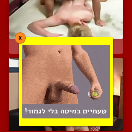
X
גבר עם שיער אפור מפמפם ט...
10226 צפיות
|
11 המלצות