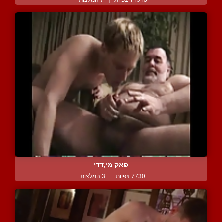
פאק מי,דדי
7730 צפיות
|
3 המלצות