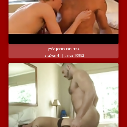
גבר חם חרמן לזיין
10952 צפיות
|
4 המלצות