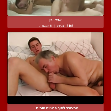
אבא ובן
16468 צפיות
|
6 המלצות
מתעורר לתוך פנזטיה הומוס...