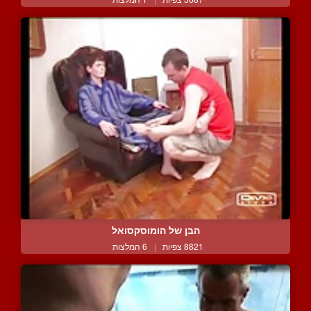
הבן של הומוסקסואל
8821 צפיות
|
6 המלצות