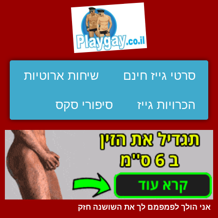
סרטי גייז חינם
שיחות ארוטיות
הכרויות גייז
סיפורי סקס
אני הולך לפמפמם לך את השושנה חזק