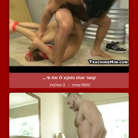
קושר אותו ותוקע לו את פי...
6502 צפיות
|
2 המלצות