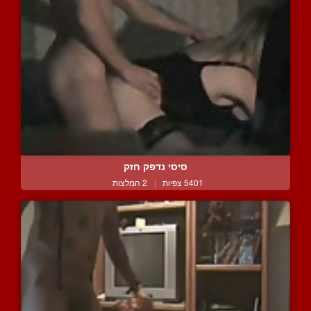
סיסי נדפק חזק
5401 צפיות
|
2 המלצות