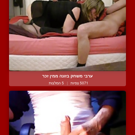
ערבי משחק בזונה ממין זכר
5071 צפיות
|
5 המלצות