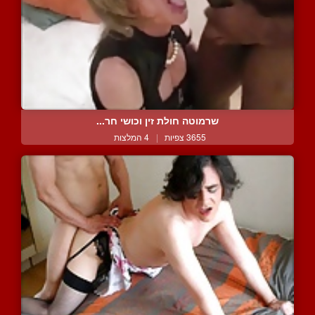
שרמוטה חולת זין וכושי חר...
3655 צפיות
|
4 המלצות