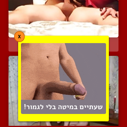
X
קרוסדרסרית מענגת את הזין...
5098 צפיות
|
7 המלצות