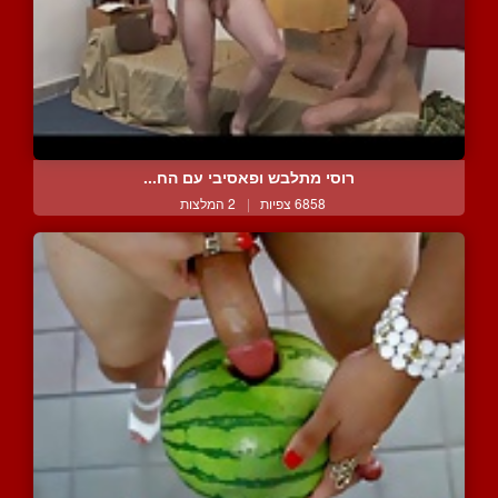
רוסי מתלבש ופאסיבי עם הח...
6858 צפיות
|
2 המלצות