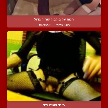
חמה על בולבול שחור גדול
5422 צפיות
|
2 המלצות
סיסי עושה ביד