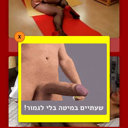
X
אני אוהבת להרגיש סקסית ו...
3395 צפיות
|
1 המלצות