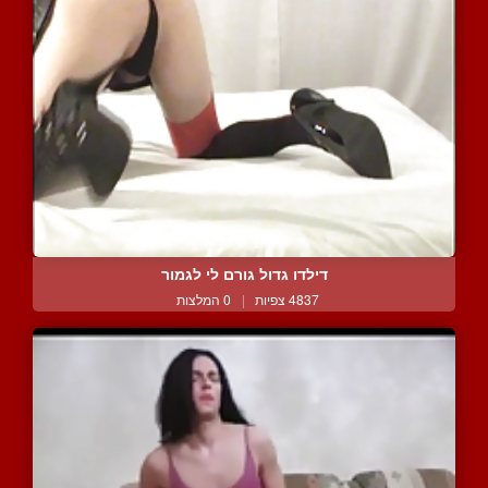
דילדו גדול גורם לי לגמור
4837 צפיות
|
0 המלצות