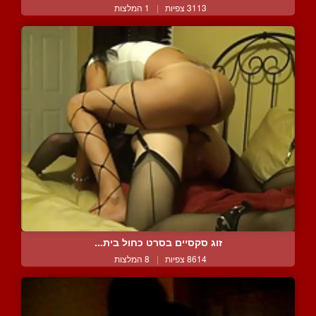
3113 צפיות
|
1 המלצות
זוג סקסיים בסרט כחול בית...
8614 צפיות
|
8 המלצות