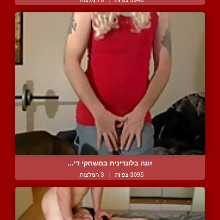
זונה בלונדינית במשחקי די...
3095 צפיות
|
3 המלצות