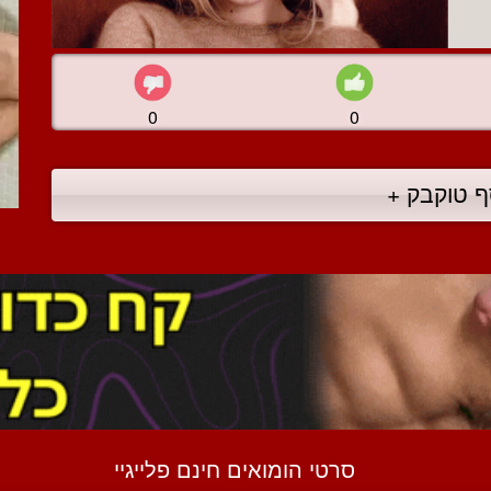
0
0
ף טוקבק +
סרטי הומואים חינם פלייגיי