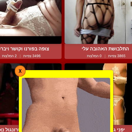
התלבושת האהובה עלי
צופה בפורנו וקושר ויברטו
3865 צפיות
|
0 המלצות
3496 צפיות
|
2 המלצות
X
יפני גומר בלי ידיים
סקסית עם זטרונגול נא