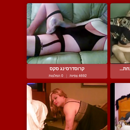
ת...
קרוסדרסינג סקס
4692 צפיות
|
0 המלצות