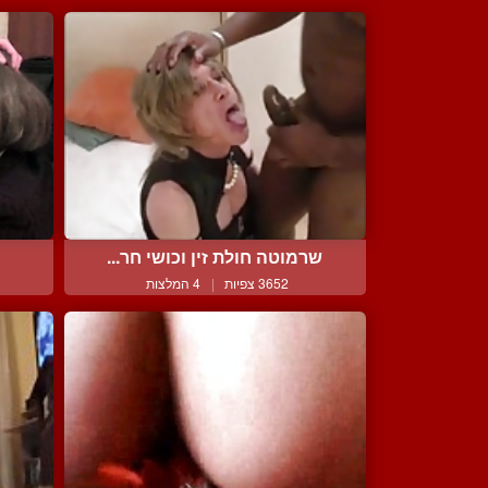
שרמוטה חולת זין וכושי חר...
3652 צפיות
|
4 המלצות