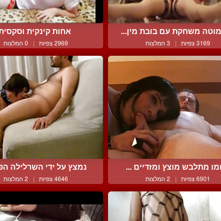
וטה משחקת עם בובת מין...
אחות קינקית וסקסית
3169 צפיות
|
3 המלצות
2969 צפיות
|
0 המלצות
מו מתלבש מוצץ ומזדיים ...
נמצץ על ידי השרלילה הפר
6901 צפיות
|
2 המלצות
4646 צפיות
|
2 המלצות