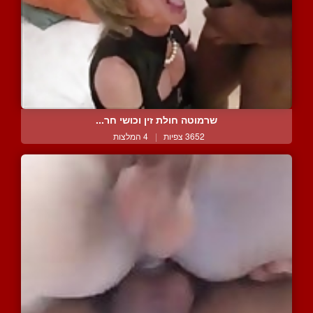
שרמוטה חולת זין וכושי חר...
3652 צפיות
|
4 המלצות