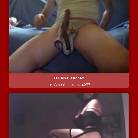
אני זונה מאוננת
4277 צפיות
|
0 המלצות