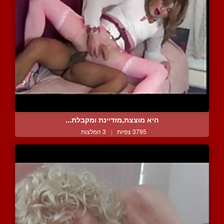
היא מוצצת,מזדיינת ומקבלת...
3795 צפיות
|
3 המלצות