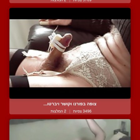
צופה בפורנו וקושר ויברטו...
3496 צפיות
|
2 המלצות