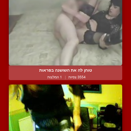
טוחן לה את השושנה בפראות
3554 צפיות
|
1 המלצות