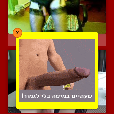
X
סקס קרוסדרסינג
3923 צפיות
|
0 המלצות