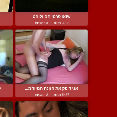
שואו פרטי חם ולוהט
מ
3022 צפיות
|
3 המלצות
אני דופק את הזונה המיוחמ...
ק
5487 צפיות
|
2 המלצות