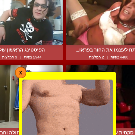
ח לעצמו את החור בפראו...
הפיסטינג הראשון שלי
4480 צפיות
|
2 המלצות
2944 צפיות
|
3 המלצות
X
סקסית עם זטרונגול נאה
שמלת סאטן כחולה וחבי