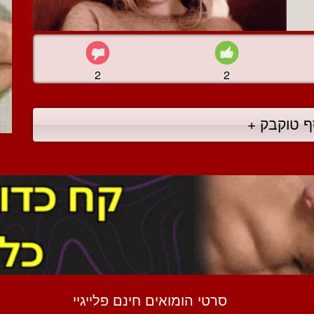
2
2
ף טוקבק +
סרטי הומואים חינם פלייגיי