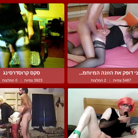
י דופק את הזונה המיוחמ...
סקס קרוסדרסינג
5487 צפיות
|
2 המלצות
3923 צפיות
|
0 המלצות