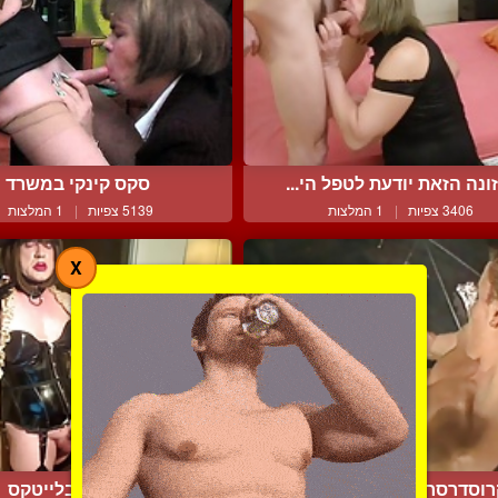
ונה הזאת יודעת לטפל הי...
סקס קינקי במשרד
3406 צפיות
|
1 המלצות
5139 צפיות
|
1 המלצות
X
רוסדרסר מפתה גבר לסקס
שרמוטה בלייטקס