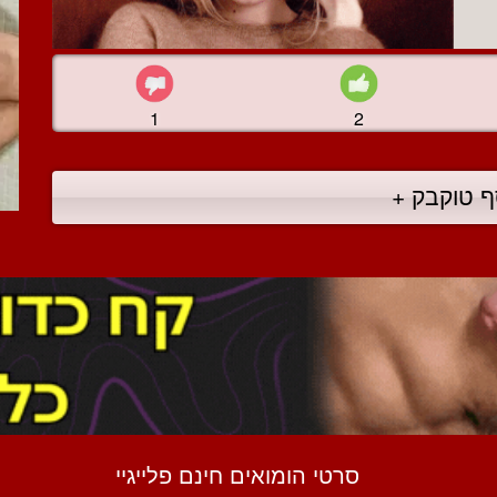
1
2
ף טוקבק +
סרטי הומואים חינם פלייגיי