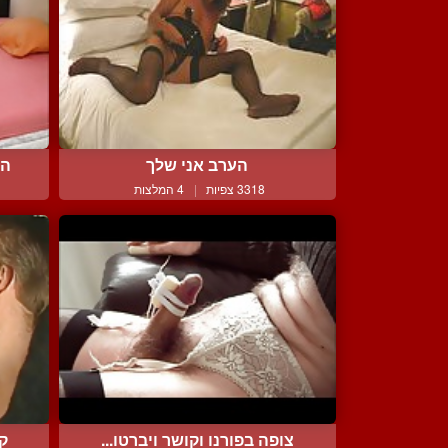
הערב אני שלך
הז
3318 צפיות
|
4 המלצות
צופה בפורנו וקושר ויברטו...
ק