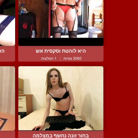
היא לוהטת וסקסית אש
הז
3060 צפיות
|
1 המלצות
בחור זונה נחשף במצלמה