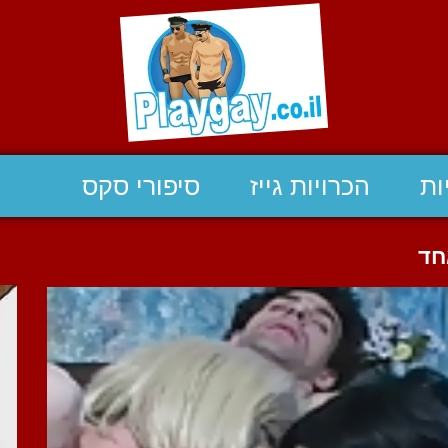
ות
הכרויות גייז
סיפורי סקס
חד