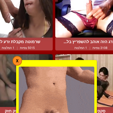
רג הזה אוהב להשפריץ בל...
שרמוטה מקבלת זרע ל
3108 צפיות
|
1 המלצות
5015 צפיות
|
1 המלצות
X
סקס קרוסדרסינג
סיסי נדפק חזק