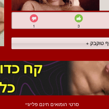
1
3
ף טוקבק +
סרטי הומואים חינם פלייגיי