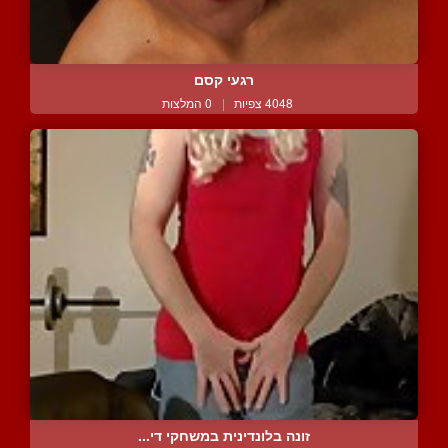
רגעי קסם
4048 צפיות
|
0 המלצות
זונה בלונדינית במשחקי די...