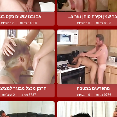
ר שמן וקירח טוחן נער צ...
אב ובנו עושים סקס בט
8833 צפיות
|
5 המלצות
14925 צפיות
|
2 המלצות
מתפרעים במטבח
חרמן מנצל מבוגר למציצה 
9766 צפיות
|
9 המלצות
6787 צפיות
|
2 המלצות