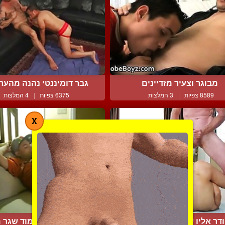
מבוגר וצעיר מזדיינים
גבר דומיננטי נהנה מהערצ
8589 צפיות
|
3 המלצות
6375 צפיות
|
4 המלצות
X
דר אליו עמוק וחזק ומשפ...
מציצה לשכן החמוד שגר ממ