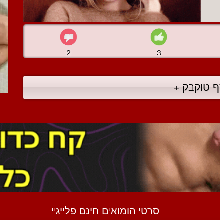
2
3
ף טוקבק +
סרטי הומואים חינם פלייגיי