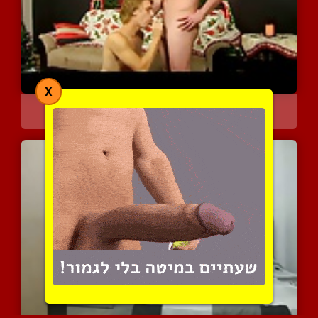
X
חג מולד שמח לך, אהוב שלי
6377 צפיות
|
5 המלצות