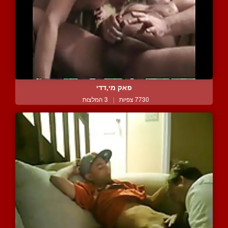
פאק מי,דדי
7730 צפיות
|
3 המלצות