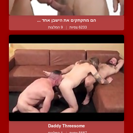
הם מתקתקים את הישבן אחד ...
6233 צפיות
|
9 המלצות
Daddy Threesome
5687 צפיות
|
1 המלצות