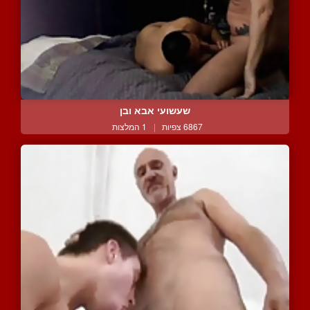
שעשועי אבא ובן
6867 צפיות
|
1 המלצות