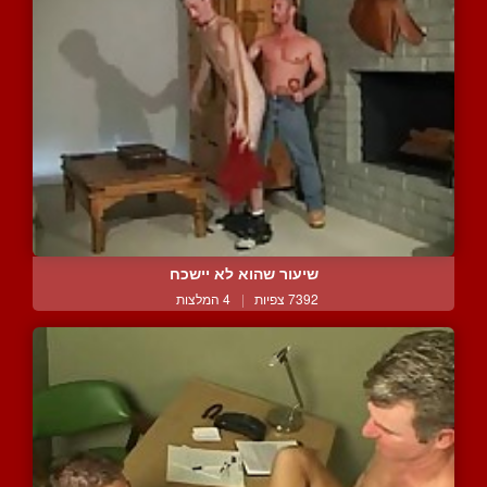
שיעור שהוא לא יישכח
7392 צפיות
|
4 המלצות