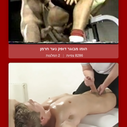
הומו מבוגר דופק נער חרמן
8286 צפיות
|
2 המלצות