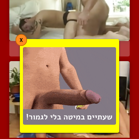
X
אבא ובן
16471 צפיות
|
6 המלצות