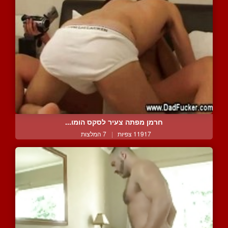
חרמן מפתה צעיר לסקס הומו...
11917 צפיות
|
7 המלצות