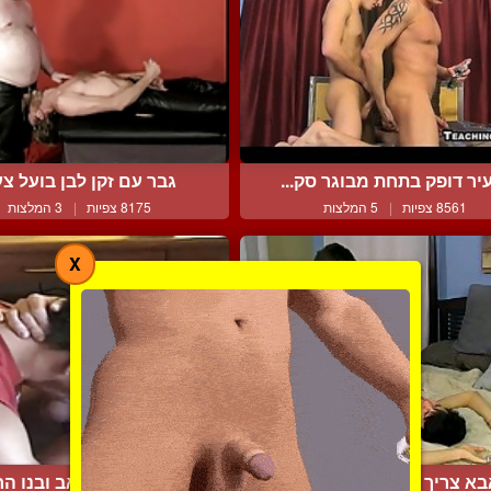
יר דופק בתחת מבוגר סק...
גבר עם זקן לבן בועל צע
8561 צפיות
|
5 המלצות
8175 צפיות
|
3 המלצות
X
בא צריך לשחרר קצת מתח
זיון לוהט בין אב ובנו הח.