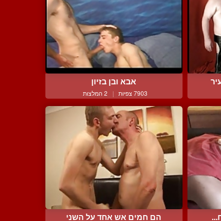
יר
אבא ובן בזיון
7903 צפיות
|
2 המלצות
..
הם חמים אש אחד על השני