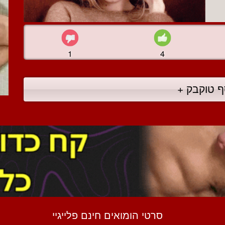
1
4
ף טוקבק +
סרטי הומואים חינם פלייגיי