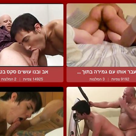
בר אותו עם גמירה בתוך ...
אב ובנו עושים סקס בט
9192 צפיות
|
3 המלצות
14925 צפיות
|
2 המלצות