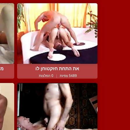
את התחת חזקטוחן לו
מע
5489 צפיות
|
0 המלצות