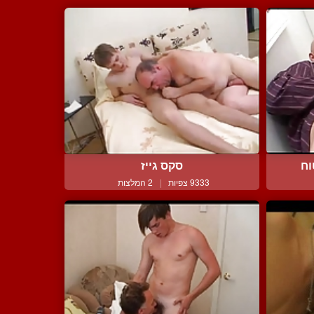
וח
סקס גייז
9333 צפיות
|
2 המלצות