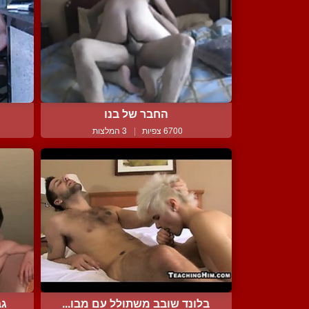
החבר של בנו
6700 צפיות
|
3 המלצות
בלונד שובב משתולל עם מבו...
גב