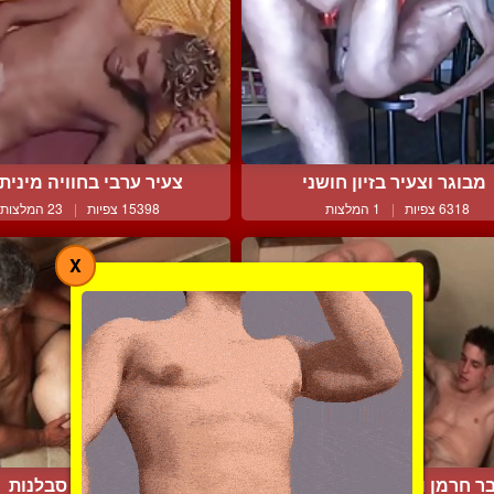
מבוגר וצעיר בזיון חושני
צעיר ערבי בחוויה מינית ר
6318 צפיות
|
1 המלצות
15398 צפיות
|
23 המלצות
X
ר חרמן ושני צעירים שוב...
אבא חסר סבלנות