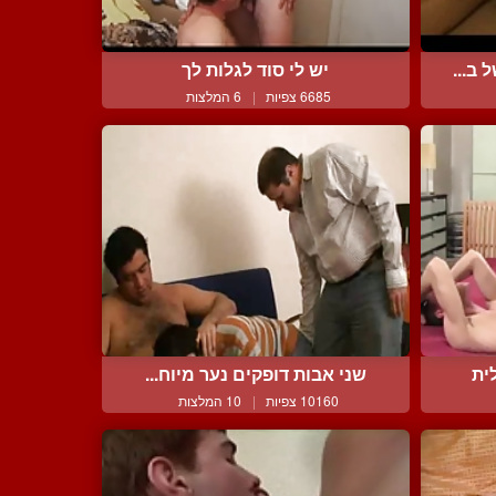
ב...
יש לי סוד לגלות לך
6685 צפיות
|
6 המלצות
ית
שני אבות דופקים נער מיוח...
10160 צפיות
|
10 המלצות