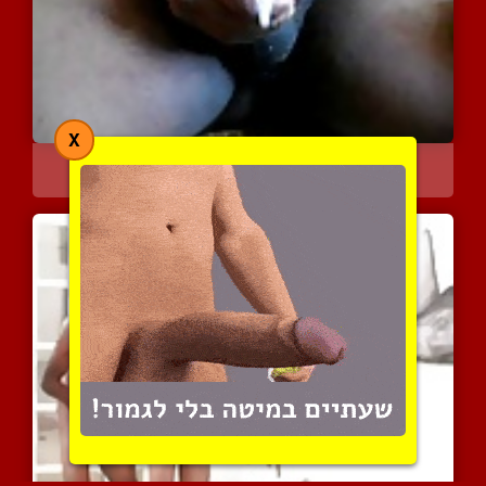
X
בולבול עבה וגדול משחרר ז...
4159 צפיות
|
2 המלצות