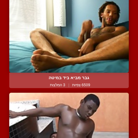
גבר מביא ביד במיטה
6509 צפיות
|
3 המלצות