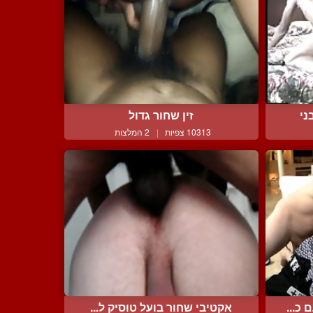
ני
זין שחור גדול
10313 צפיות
|
2 המלצות
כ...
אקטיבי שחור בועל טוסיק ל...