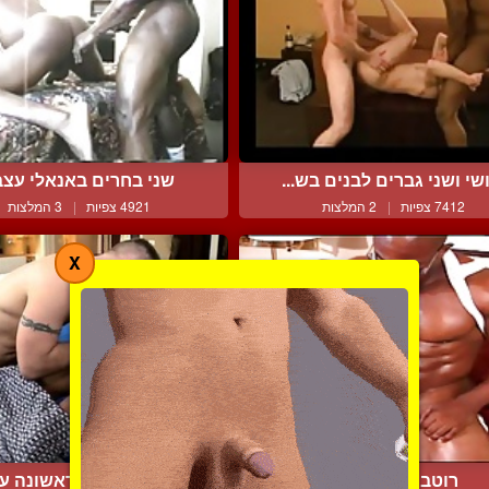
שי ושני גברים לבנים בש...
שני בחרים באנאלי עצב
7412 צפיות
|
2 המלצות
4921 צפיות
|
3 המלצות
X
רוטב מיוחד לסלט
בחור בהתנסות ראשונה עם 