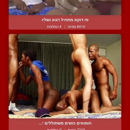
זה דוקא מתחיל רגוע ושליו
6414 צפיות
|
4 המלצות
הומואים כושים משתוללים י...
7210 צפיות
|
0 המלצות