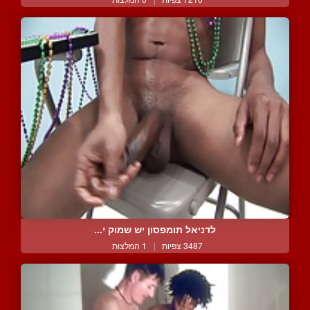
לדניאל תומפסון יש שמוק י...
3487 צפיות
|
1 המלצות