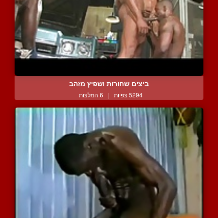
ביצים שחורות ושפיץ מזהב
5294 צפיות
|
6 המלצות