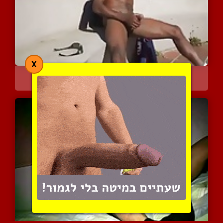
X
הברזילאי החרמן
4135 צפיות
|
1 המלצות