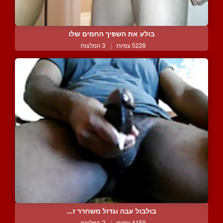
בולע את השפיך החמים שלו
5228 צפיות
|
3 המלצות
בולבול עבה וגדול משחרר ז...
4159 צפיות
|
2 המלצות